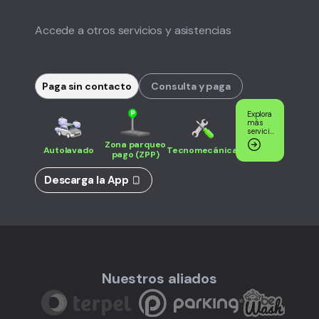
Accede a otros servicios y asistencias
Paga sin contacto
Consulta y paga
Explora
más
servicios
y
Zona parqueo
asistencias
Autolavado
Tecnomecánica
pago (ZPP)
Descarga la App
Nuestros aliados