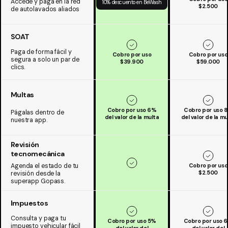
Accede y paga en la red
10% descuento en BeWash
$2.500
de autolavados aliados
SOAT
Paga de forma fácil y
Cobro por uso
Cobro por uso
segura a solo un par de
$39.900
$59.000
clics.
Multas
Cobro por uso 6%
Cobro por uso 
Págalas dentro de
del valor de la multa
del valor de la mu
nuestra app.
Revisión
tecnomecánica
Cobro por uso
Agenda el estado de tu
$2.500
revisión desde la
superapp Gopass.
Impuestos
Consulta y paga tu
Cobro por uso 5%
Cobro por uso 
impuesto vehicular fácil
del valor del
del valor del