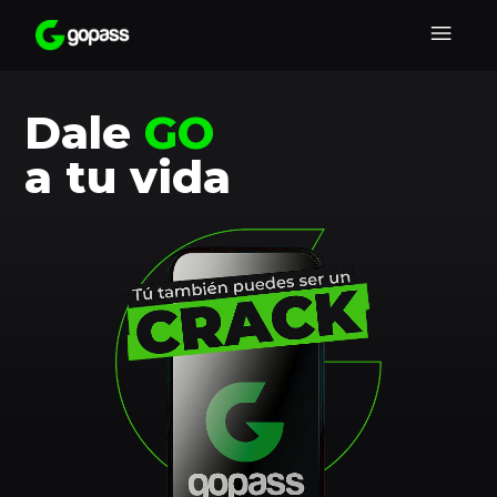
Dale
GO
a tu vida